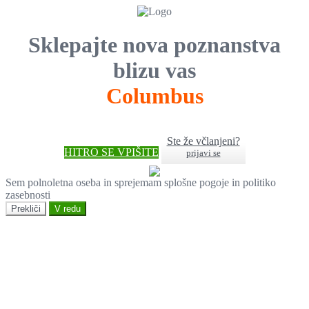
Sklepajte nova poznanstva
blizu vas
Columbus
Ste že včlanjeni?
HITRO SE VPIŠITE
prijavi se
Sem polnoletna oseba in sprejemam splošne pogoje in politiko
zasebnosti
Prekliči
V redu