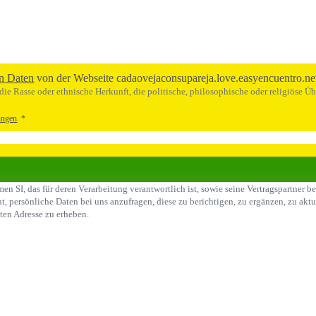
n Daten
von der Webseite cadaovejaconsupareja.love.easyencuentro.ne
ie Rasse oder ethnische Herkunft, die politische, philosophische oder religiöse Ü
ungen
.
*
n SI, das für deren Verarbeitung verantwortlich ist, sowie seine Vertragspartner 
t, persönliche Daten bei uns anzufragen, diese zu berichtigen, zu ergänzen, zu akt
ten Adresse zu erheben.