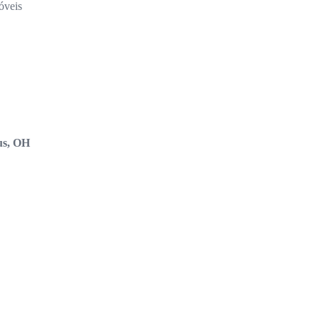
óveis
s, OH