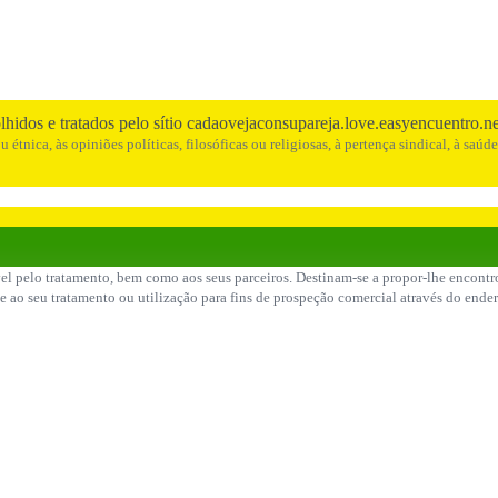
lhidos e tratados pelo sítio cadaovejaconsupareja.love.easyencuentro.n
étnica, às opiniões políticas, filosóficas ou religiosas, à pertença sindical, à saúd
el pelo tratamento, bem como aos seus parceiros. Destinam-se a propor-lhe encontros
se ao seu tratamento ou utilização para fins de prospeção comercial através do end